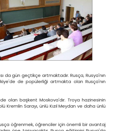
ayısı da gün geçtikçe artmaktadır. Rusça, Rusya'nın
ürkiye'de de popülerliği artmakta olan Rusça'nın
ğinde olan başkent Moskova'dır. Troya hazinesinin
lü Kremlin Sarayı, ünlü Kızıl Meydan ve daha ünlü
 Rusça öğrenmek, öğrenciler için önemli bir avantaj
aç adım öne taşıyacaktır. Rusça eğitimini Rusya'da