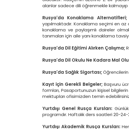
alanlar sadece dili öğrenmekle kalmayıp R
Rusya'da Konaklama Alternatifleri;
yapılmaktadır. Konaklama seçimi en az dil
konaklama ve paylaşımlı daireler olmak 
tanımaları için aile yanı konaklama tavsi
Rusya'da Dil Eğitimi Alırken Çalışma;
Ru
Rusya'da Dil Okulu Ne Kadara Mal Olu
Rusya'da Sağlık Sigortası;
Öğrencilerin
Kayıt için Gerekli Belgeler;
Başvuru ücre
formları, Pasaportunuzun kişisel bilgiler
mektupları ofisimizden temin edebilirsiniz
Yurtdışı Genel Rusça Kursları:
Günlük 
programdır. Haftalık ders saatleri 20-24
Yurtdışı Akademik Rusça Kursları:
Hem