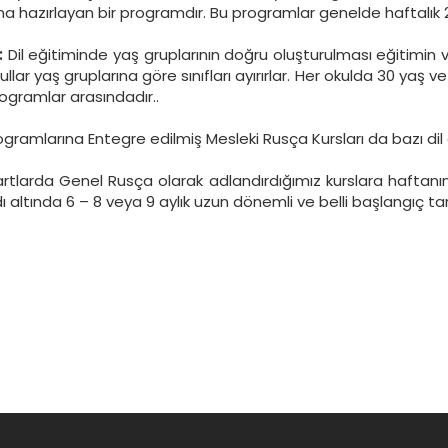
rına hazırlayan bir programdır. Bu programlar genelde haftalık
:
Dil eğitiminde yaş gruplarının doğru oluşturulması eğitimin v
lar yaş gruplarına göre sınıfları ayırırlar. Her okulda 30 yaş
rogramlar arasındadır..
gramlarına Entegre edilmiş Mesleki Rusça Kursları da bazı dil
tlarda Genel Rusça olarak adlandırdığımız kurslara haftanın
 altında 6 – 8 veya 9 aylık uzun dönemli ve belli başlangıç ta