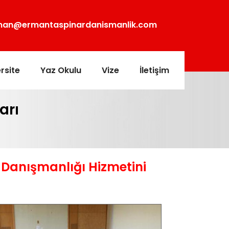
man@ermantaspinardanismanlik.com
rsite
Yaz Okulu
Vize
İletişim
arı
m Danışmanlığı Hizmetini