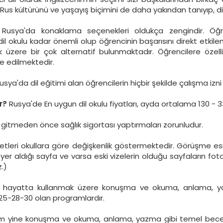
us kültürünü ve yaşayış biçimini de daha yakından tanıyıp, di
Rusya'da konaklama seçenekleri oldukça zengindir. Öğre
 okulu kadar önemli olup öğrencinin başarısını direkt etkileme
üzere bir çok alternatif bulunmaktadır. Öğrencilere özellik
ye edilmektedir.
sya'da dil eğitimi alan öğrencilerin hiçbir şekilde çalışma izni
r?
Rusya'de En uygun dil okulu fiyatları, ayda ortalama 130 - 3
 gitmeden önce sağlık sigortası yaptırmaları zorunludur.
tleri okullara göre değişkenlik göstermektedir. Görüşme esn
in yer aldığı sayfa ve varsa eski vizelerin olduğu sayfaların 
.)
hayatta kullanmak üzere konuşma ve okuma, anlama, yazma 
-25-28-30 olan programlardır.
 yine konuşma ve okuma, anlama, yazma gibi temel beceri