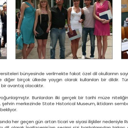
versiteleri bünyesinde verilmekte fakat özel dil okullarının s
e diğer birçok ülkede yaygın olarak kullanılan bir dildir. T
bir avantaj olacaktır.
 yoğunlaşmıştır. Bunlardan ilki gerçek bir tarihi müze niteli
, şehrin merkezinde State Historical Museum, iktidarın sembo
bekliyor.
sında her geçen gün artan ticari ve siyasi ilişkiler nedeniyle
cı dil olarak İngilizcenin'nın seçimi sizi başkalarından birk