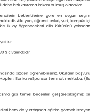
li daha hızlı kavrama imkanı bulmuş olacaklar.
ncilerin beklentilerine göre en uygun seçim
ktedir. Aile yanı, öğrenci evleri, yurt, kampüs içi
le ilk ay öğrenecekleri dilin kültürünü yakından
 yoktur.
30 $ civarındadır.
asında bizden öğrenebilirsiniz. Okulların başvuru
fotokopileri, Banka veSponsor teminat mektubu. (Bu
gibi temel becerileri geliştirebildiğimiz bir
leri hem de yurtdışında eğitim görmek isteyen